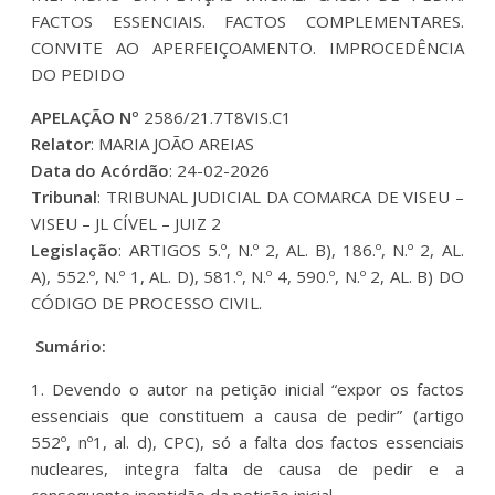
FACTOS ESSENCIAIS. FACTOS COMPLEMENTARES.
CONVITE AO APERFEIÇOAMENTO. IMPROCEDÊNCIA
DO PEDIDO
APELAÇÃO Nº
2586/21.7T8VIS.C1
Relator
: MARIA JOÃO AREIAS
Data do Acórdão
: 24-02-2026
Tribunal
: TRIBUNAL JUDICIAL DA COMARCA DE VISEU –
VISEU – JL CÍVEL – JUIZ 2
Legislação
: ARTIGOS 5.º, N.º 2, AL. B), 186.º, N.º 2, AL.
A), 552.º, N.º 1, AL. D), 581.º, N.º 4, 590.º, N.º 2, AL. B) DO
CÓDIGO DE PROCESSO CIVIL.
Sumário:
1. Devendo o autor na petição inicial “expor os factos
essenciais que constituem a causa de pedir” (artigo
552º, nº1, al. d), CPC), só a falta dos factos essenciais
nucleares, integra falta de causa de pedir e a
consequente ineptidão da petição inicial.