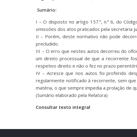
Sumário:
I – O disposto no artigo 157.º, n.º 6, do Códi
omissões dos atos praticados pela secretaria ju
II – Porém, deste normativo não pode decorrer
precludido.
III – O erro que nestes autos decorreu do ofíc
um direito processual de que a recorrente fos
respetivo direito e não o fez no prazo perentório
IV – Acresce que nos autos foi proferido des
regularmente notificado à recorrente, sem que 
matéria, o que sempre impedia a prolação de q
(Sumário elaborado pela Relatora)
Consultar texto integral