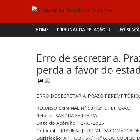
Skip
Tribunal
to
content
da
HOME
TRIBUNAL DA RELAÇÃO
LEGISLAÇ
Relação
Erro de secretaria. Pr
de
perda a favor do esta
Coimbra
ERRO DE SECRETARIA. PRAZO PEREMPTÓRIO.
RECURSO CRIMINAL Nº
531/21.9PBFIG-A.C1
Relator
: SANDRA FERREIRA
Data do Acórdão
: 12-03-2025
Tribunal
: TRIBUNAL JUDICIAL DA COMARCA DE
Legislação
: ARTIGO 157.º, N.º 6, DO CÓDIGO