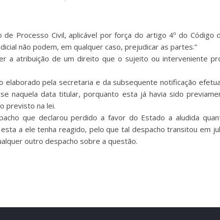
go de Processo Civil, aplicável por força do artigo 4º do Códig
dicial não podem, em qualquer caso, prejudicar as partes.”
 a atribuição de um direito que o sujeito ou interveniente pro
io elaborado pela secretaria e da subsequente notificação efet
se naquela data titular, porquanto esta já havia sido previamen
 previsto na lei.
pacho que declarou perdido a favor do Estado a aludida quanti
esta a ele tenha reagido, pelo que tal despacho transitou em jul
ualquer outro despacho sobre a questão.