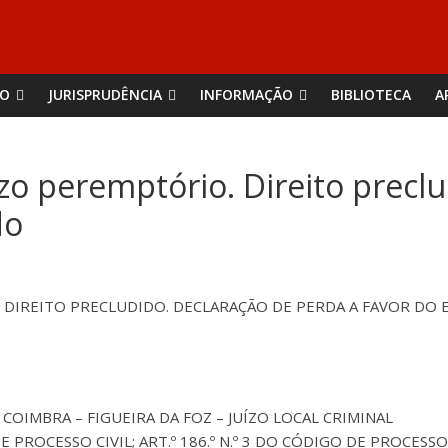
ÃO
JURISPRUDÊNCIA
INFORMAÇÃO
BIBLIOTECA
A
azo peremptório. Direito precl
do
 DIREITO PRECLUDIDO. DECLARAÇÃO DE PERDA A FAVOR DO
 COIMBRA – FIGUEIRA DA FOZ – JUÍZO LOCAL CRIMINAL
 DE PROCESSO CIVIL; ART.º 186.º N.º 3 DO CÓDIGO DE PROCESS