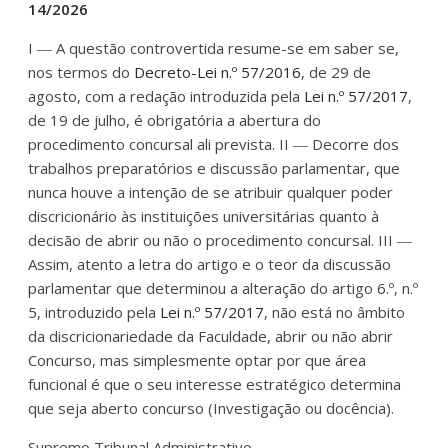
14/2026
I ― A questão controvertida resume-se em saber se,
nos termos do
Decreto-Lei n.º 57/2016
, de 29 de
agosto, com a redação introduzida pela
Lei n.º 57/2017
,
de 19 de julho, é obrigatória a abertura do
procedimento concursal ali prevista. II ― Decorre dos
trabalhos preparatórios e discussão parlamentar, que
nunca houve a intenção de se atribuir qualquer poder
discricionário às instituições universitárias quanto à
decisão de abrir ou não o procedimento concursal. III ―
Assim, atento a letra do artigo e o teor da discussão
parlamentar que determinou a alteração do artigo 6.º, n.º
5, introduzido pela
Lei n.º 57/2017
, não está no âmbito
da discricionariedade da Faculdade, abrir ou não abrir
Concurso, mas simplesmente optar por que área
funcional é que o seu interesse estratégico determina
que seja aberto concurso (Investigação ou docência).
Supremo Tribunal Administrativo