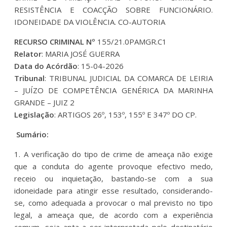
RESISTÊNCIA E COACÇÃO SOBRE FUNCIONÁRIO.
IDONEIDADE DA VIOLÊNCIA. CO-AUTORIA
RECURSO CRIMINAL Nº
155/21.0PAMGR.C1
Relator
: MARIA JOSÉ GUERRA
Data do Acórdão
: 15-04-2026
Tribunal
: TRIBUNAL JUDICIAL DA COMARCA DE LEIRIA
– JUÍZO DE COMPETÊNCIA GENÉRICA DA MARINHA
GRANDE – JUIZ 2
Legislação
: ARTIGOS 26º, 153º, 155º E 347º DO CP.
Sumário:
1. A verificação do tipo de crime de ameaça não exige
que a conduta do agente provoque efectivo medo,
receio ou inquietação, bastando-se com a sua
idoneidade para atingir esse resultado, considerando-
se, como adequada a provocar o mal previsto no tipo
legal, a ameaça que, de acordo com a experiência
comum, seja apta a ser interpretada pelo destinatário