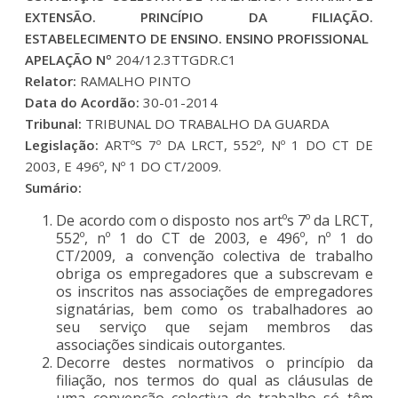
EXTENSÃO. PRINCÍPIO DA FILIAÇÃO.
ESTABELECIMENTO DE ENSINO. ENSINO PROFISSIONAL
APELAÇÃO Nº
204/12.3TTGDR.C1
Relator:
RAMALHO PINTO
Data do Acordão:
30-01-2014
Tribunal:
TRIBUNAL DO TRABALHO DA GUARDA
Legislação:
ARTºS 7º DA LRCT, 552º, Nº 1 DO CT DE
2003, E 496º, Nº 1 DO CT/2009.
Sumário:
De acordo com o disposto nos artºs 7º da LRCT,
552º, nº 1 do CT de 2003, e 496º, nº 1 do
CT/2009, a convenção colectiva de trabalho
obriga os empregadores que a subscrevam e
os inscritos nas associações de empregadores
signatárias, bem como os trabalhadores ao
seu serviço que sejam membros das
associações sindicais outorgantes.
Decorre destes normativos o princípio da
filiação, nos termos do qual as cláusulas de
uma convenção colectiva de trabalho só têm