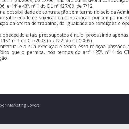
à Lei nº 23/2004, de 22/06, não era admissível a contrataç
6, e 14º e 43º, nº 1 do DL nº 427/89, de 7/12.
 a possibilidade de contratação sem termo no seio da Administr
obrigatoriedade de sujeição da contratação por tempo inde
tação da oferta de trabalho, da igualdade de condições e 
 obedecido a tais pressupostos é nulo, produzindo apenas 
115º, nº 1 do CT/2003 (ou 122º do CT/2009).
ntratual e a sua execução e tendo essa relação passado a
dico que o permita, nos termos do artº 125º, nº 1 do C
ção.
por Marketing Lovers