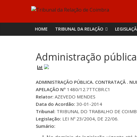
Skip
Tribunal
to
content
da
HOME
TRIBUNAL DA RELAÇÃO
LEGISLAÇ
Relação
Administração pública
de
Coimbra
ADMINISTRAÇÃO PÚBLICA. CONTRATAÇÃ . N
APELAÇÃO Nº
1480/12.7TTCBR.C1
Relator:
AZEVEDO MENDES
Data do Acordão:
30-01-2014
Tribunal:
TRIBUNAL DO TRABALHO DE COIMBRA
Legislação:
LEI Nº 23/2004, DE 22/06.
Sumário: