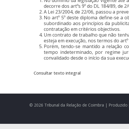
No domínio da legislação vigente até 
decorre dos artºs 9º do DL 184/89, de 2/0
A Lei 23/2004, de 22/06, passou a prever
No artº 5º deste diploma define-se a 
subordinado aos princípios da publici
contratação em critérios objectivos.
Um contrato de trabalho que não tenha
esteja em execução, nos termos do artº 
Porém, tendo-se mantido a relação co
tempo indeterminado, por regime jurí
convalidado desde o início da sua execu
Consultar texto integral
© 2026 Tribunal da Relação de Coimbra | Produzido 