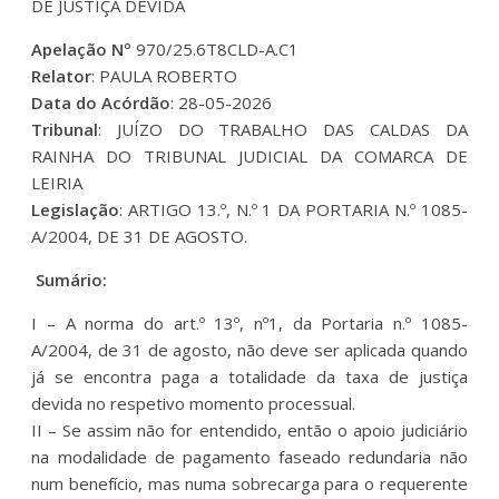
DE JUSTIÇA DEVIDA
Apelação Nº
970/25.6T8CLD-A.C1
Relator
: PAULA ROBERTO
Data do Acórdão
: 28-05-2026
Tribunal
: JUÍZO DO TRABALHO DAS CALDAS DA
RAINHA DO TRIBUNAL JUDICIAL DA COMARCA DE
LEIRIA
Legislação
: ARTIGO 13.º, N.º 1 DA PORTARIA N.º 1085-
A/2004, DE 31 DE AGOSTO.
Sumário:
I – A norma do art.º 13º, nº1, da Portaria n.º 1085-
A/2004, de 31 de agosto, não deve ser aplicada quando
já se encontra paga a totalidade da taxa de justiça
devida no respetivo momento processual.
II – Se assim não for entendido, então o apoio judiciário
na modalidade de pagamento faseado redundaria não
num benefício, mas numa sobrecarga para o requerente