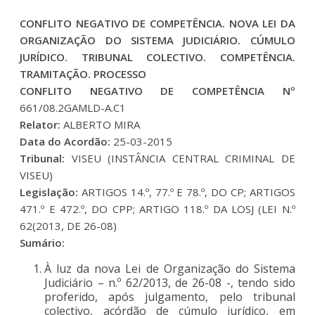
CONFLITO NEGATIVO DE COMPETÊNCIA. NOVA LEI DA
ORGANIZAÇÃO DO SISTEMA JUDICIÁRIO. CÚMULO
JURÍDICO. TRIBUNAL COLECTIVO. COMPETÊNCIA.
TRAMITAÇÃO. PROCESSO
CONFLITO NEGATIVO DE COMPETÊNCIA Nº
661/08.2GAMLD-A.C1
Relator:
ALBERTO MIRA
Data do Acordão:
25-03-2015
Tribunal:
VISEU (INSTÂNCIA CENTRAL CRIMINAL DE
VISEU)
Legislação:
ARTIGOS 14.º, 77.º E 78.º, DO CP; ARTIGOS
471.º E 472.º, DO CPP; ARTIGO 118.º DA LOSJ (LEI N.º
62(2013, DE 26-08)
Sumário:
À luz da nova Lei de Organização do Sistema
Judiciário – n.º 62/2013, de 26-08 -, tendo sido
proferido, após julgamento, pelo tribunal
colectivo, acórdão de cúmulo jurídico, em