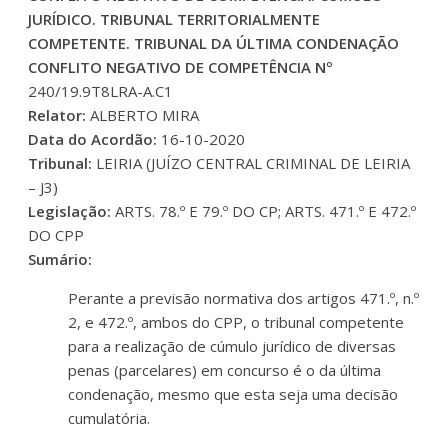
JURÍDICO. TRIBUNAL TERRITORIALMENTE
COMPETENTE. TRIBUNAL DA ÚLTIMA CONDENAÇÃO
CONFLITO NEGATIVO DE COMPETÊNCIA Nº
240/19.9T8LRA-A.C1
Relator:
ALBERTO MIRA
Data do Acordão:
16-10-2020
Tribunal:
LEIRIA (JUÍZO CENTRAL CRIMINAL DE LEIRIA
– J3)
Legislação:
ARTS. 78.º E 79.º DO CP; ARTS. 471.º E 472.º
DO CPP
Sumário:
Perante a previsão normativa dos artigos 471.º, n.º
2, e 472.º, ambos do CPP, o tribunal competente
para a realização de cúmulo jurídico de diversas
penas (parcelares) em concurso é o da última
condenação, mesmo que esta seja uma decisão
cumulatória.