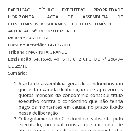
EXECUÇÃO. TÍTULO EXECUTIVO. PROPRIEDADE
HORIZONTAL. ACTA DE ASSEMBLEIA DE
CONDÓMINOS. REGULAMENTO DO CONDOMÍNIO
APELAÇÃO Nº
78/10.9TBMGR.C1
Relator:
CARLOS GIL
Data do Acordão:
14-12-2010
Tribunal:
MARINHA GRANDE
Legislação:
ARTS.45, 46, 811, 812 CPC, DL Nº 268/94
DE 25/10
Sumário:
A acta de assembleia geral de condóminos em
que está exarada deliberação que aprovou as
quotas mensais do condomínio constitui título
executivo contra o condómino que não tenha
pago os montantes em causa, no prazo fixado
nessa deliberação.
O Regulamento do Condomínio, subscrito pelo
executado, no qual consta que em caso de
atraso superior a oito dias no pagamento das