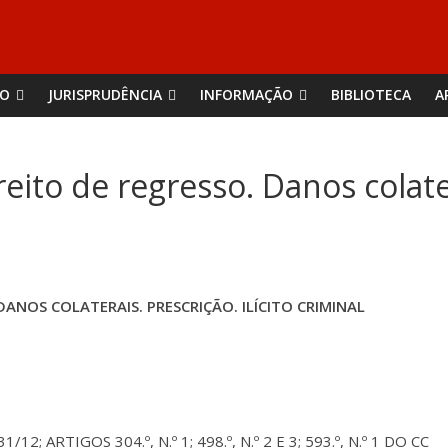
ÃO
JURISPRUDÊNCIA
INFORMAÇÃO
BIBLIOTECA
A
eito de regresso. Danos colatera
 DANOS COLATERAIS. PRESCRIÇÃO. ILÍCITO CRIMINAL
12; ARTIGOS 304.º, N.º 1; 498.º, N.º 2 E 3; 593.º, N.º 1 DO CC