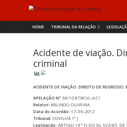
Skip
Tribunal
to
content
da
HOME
TRIBUNAL DA RELAÇÃO
LEGISLAÇ
Relação
Acidente de viação. Dir
de
criminal
Coimbra
ACIDENTE DE VIAÇÃO. DIREITO DE REGRESSO.
APELAÇÃO Nº
56/10.8TBCVL-A.C1
Relator:
ARLINDO OLIVEIRA
Data do Acordão:
17-04-2012
Tribunal:
COVILHÃ 1º J
Legislação:
ARTIGO 19.º F) DO DL 522/85, DE 31/