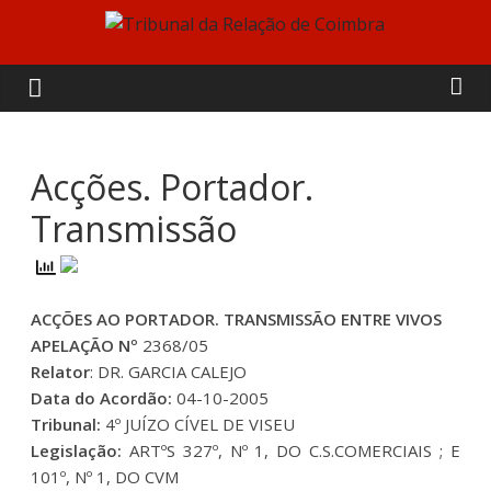
Skip
to
Tribunal
content
da
Relação
Acções. Portador.
Transmissão
de
Coimbra
ACÇÕES AO PORTADOR. TRANSMISSÃO ENTRE VIVOS
APELAÇÃO Nº
2368/05
Relator
: DR. GARCIA CALEJO
Data do Acordão:
04-10-2005
Tribunal:
4º JUÍZO CÍVEL DE VISEU
Legislação:
ARTºS 327º, Nº 1, DO C.S.COMERCIAIS ; E
101º, Nº 1, DO CVM