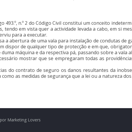
go 493.º, n.º 2 do Código Civil constitui um conceito indeter
s, tendo em vista quer a actividade levada a cabo, em si m
erviu para a executar.
osa a abertura de uma vala para instalação de condutas de 
sem dispor de qualquer tipo de protecção e em que, obrigat
te duma máquina e da respectiva pá, passando sobre a vala a
necessário mostrar que se empregaram todas as providências
ntias do contrato de seguro os danos resultantes da inobse
m como as medidas de segurança que a lei ou a natureza dos
por Marketing Lovers