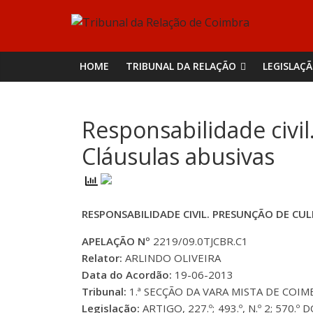
Skip
Tribunal
to
content
da
HOME
TRIBUNAL DA RELAÇÃO
LEGISLAÇ
Relação
Responsabilidade civil
de
Cláusulas abusivas
Coimbra
RESPONSABILIDADE CIVIL. PRESUNÇÃO DE CUL
APELAÇÃO Nº
2219/09.0TJCBR.C1
Relator:
ARLINDO OLIVEIRA
Data do Acordão:
19-06-2013
Tribunal:
1.ª SECÇÃO DA VARA MISTA DE COI
Legislação:
ARTIGO, 227.º; 493.º, N.º 2; 570.º