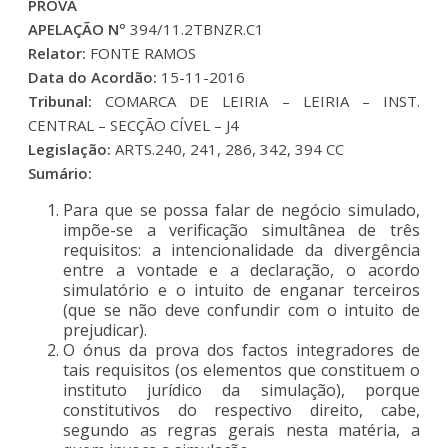
PROVA
APELAÇÃO Nº
394/11.2TBNZR.C1
Relator:
FONTE RAMOS
Data do Acordão:
15-11-2016
Tribunal:
COMARCA DE LEIRIA – LEIRIA – INST.
CENTRAL – SECÇÃO CÍVEL – J4
Legislação:
ARTS.240, 241, 286, 342, 394 CC
Sumário:
Para que se possa falar de negócio simulado,
impõe-se a verificação simultânea de três
requisitos: a intencionalidade da divergência
entre a vontade e a declaração, o acordo
simulatório e o intuito de enganar terceiros
(que se não deve confundir com o intuito de
prejudicar).
O ónus da prova dos factos integradores de
tais requisitos (os elementos que constituem o
instituto jurídico da simulação), porque
constitutivos do respectivo direito, cabe,
segundo as regras gerais nesta matéria, a