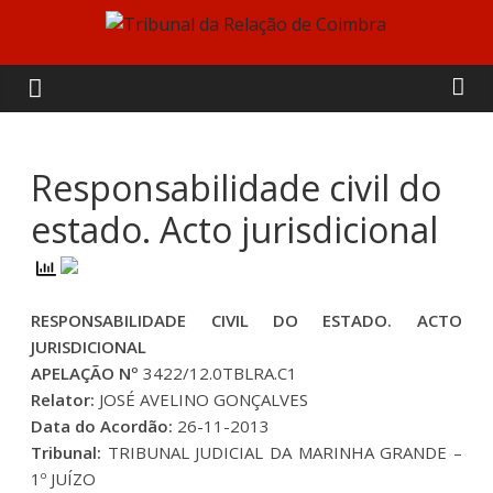
Skip
to
Tribunal
content
da
Relação
Responsabilidade civil do
estado. Acto jurisdicional
de
Coimbra
RESPONSABILIDADE CIVIL DO ESTADO. ACTO
JURISDICIONAL
APELAÇÃO Nº
3422/12.0TBLRA.C1
Relator:
JOSÉ AVELINO GONÇALVES
Data do Acordão:
26-11-2013
Tribunal:
TRIBUNAL JUDICIAL DA MARINHA GRANDE –
1º JUÍZO