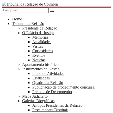
Skip
to
content
Tribunal
da
Home
Tribunal da Relação
Relação
Presidente da Relação
de
O Palácio da Justiça
Coimbra
Memórias
Atualidades
Visitas
Curiosidades
Eventos
Notícias
Apontamento histórico
Instrumentos de Gestão
Plano de Atividades
Estatísticas
Quadro da Relação
Publicitação de procedimento concursal
Prémios de Desempenho
Mapa Judiciário
Galerias Biográficas
Antigos Presidentes da Relação
Procuradores Distritais