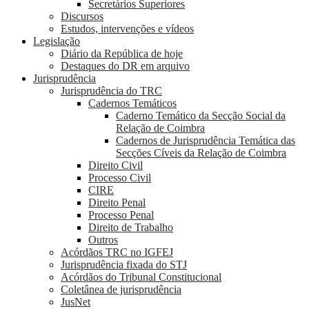
Secretários Superiores
Discursos
Estudos, intervenções e vídeos
Legislação
Diário da República de hoje
Destaques do DR em arquivo
Jurisprudência
Jurisprudência do TRC
Cadernos Temáticos
Caderno Temático da Secção Social da
Relação de Coimbra
Cadernos de Jurisprudência Temática das
Secções Cíveis da Relação de Coimbra
Direito Civil
Processo Civil
CIRE
Direito Penal
Processo Penal
Direito de Trabalho
Outros
Acórdãos TRC no IGFEJ
Jurisprudência fixada do STJ
Acórdãos do Tribunal Constitucional
Coletânea de jurisprudência
JusNet