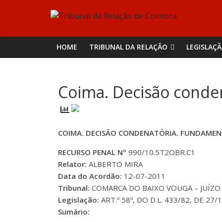
Skip
Tribunal
to
content
da
HOME
TRIBUNAL DA RELAÇÃO
LEGISLAÇ
Relação
Coima. Decisão conde
de
Coimbra
COIMA. DECISÃO CONDENATÓRIA. FUNDAM
RECURSO PENAL Nº
990/10.5T2OBR.C1
Relator:
ALBERTO MIRA
Data do Acordão:
12-07-2011
Tribunal:
COMARCA DO BAIXO VOUGA – JUÍZO 
Legislação:
ART.º 58º, DO D.L. 433/82, DE 27/
Sumário: