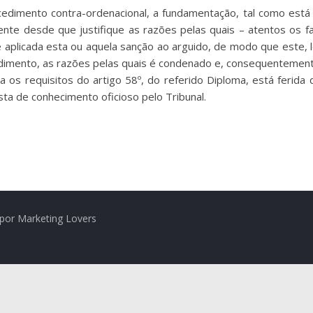
edimento contra-ordenacional, a fundamentação, tal como está 
ente desde que justifique as razões pelas quais – atentos os f
)) – é aplicada esta ou aquela sanção ao arguido, de modo que est
ndimento, as razões pelas quais é condenado e, consequentement
 os requisitos do artigo 58º, do referido Diploma, está ferida 
o esta de conhecimento oficioso pelo Tribunal.
por Marketing Lovers