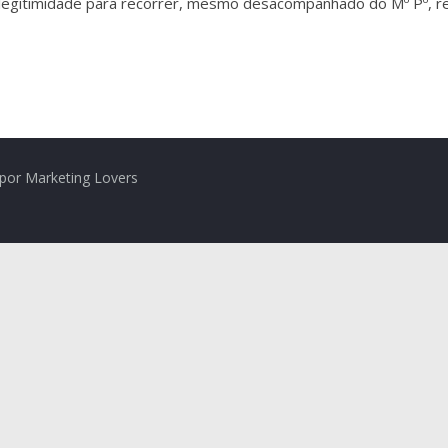
 legitimidade para recorrer, mesmo desacompanhado do Mº Pº, re
por Marketing Lovers