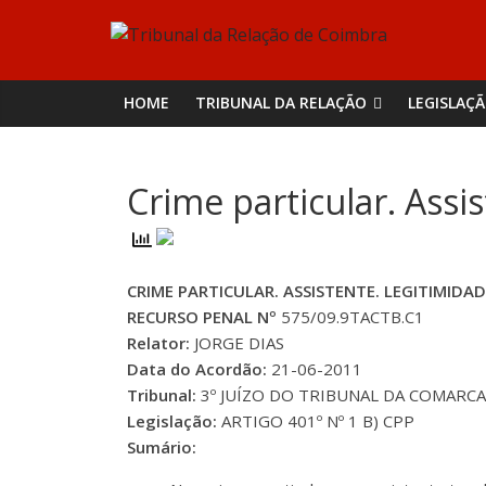
Skip
Tribunal
to
content
da
HOME
TRIBUNAL DA RELAÇÃO
LEGISLAÇ
Relação
Crime particular. Assi
de
Coimbra
CRIME PARTICULAR. ASSISTENTE. LEGITIMIDA
RECURSO PENAL Nº
575/09.9TACTB.C1
Relator:
JORGE DIAS
Data do Acordão:
21-06-2011
Tribunal:
3º JUÍZO DO TRIBUNAL DA COMARC
Legislação:
ARTIGO 401º Nº 1 B) CPP
Sumário: