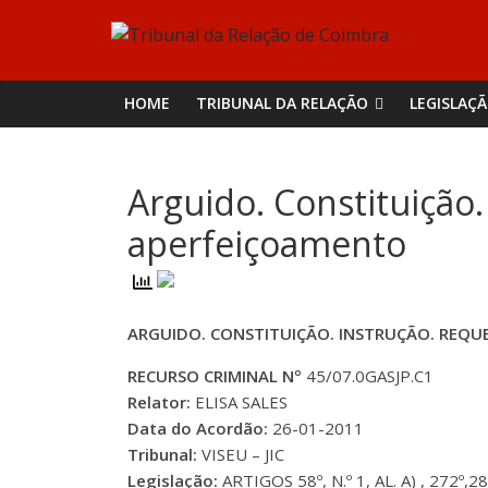
Skip
Tribunal
to
content
da
HOME
TRIBUNAL DA RELAÇÃO
LEGISLAÇ
Relação
Arguido. Constituição
de
aperfeiçoamento
Coimbra
ARGUIDO. CONSTITUIÇÃO. INSTRUÇÃO. REQU
RECURSO CRIMINAL Nº
45/07.0GASJP.C1
Relator:
ELISA SALES
Data do Acordão:
26-01-2011
Tribunal:
VISEU – JIC
Legislação:
ARTIGOS 58º, N.º 1, AL. A) , 272º,