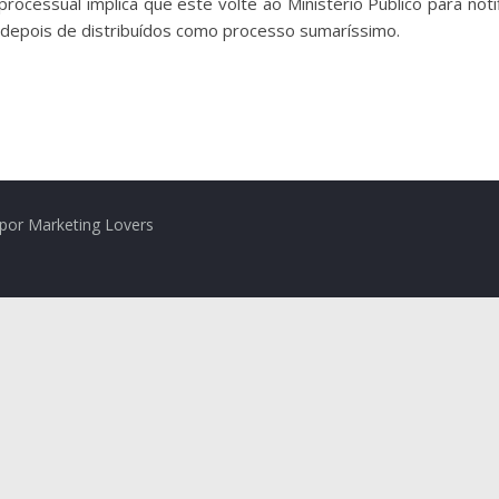
rocessual implica que este volte ao Ministério Público para not
 depois de distribuídos como processo sumaríssimo.
por Marketing Lovers