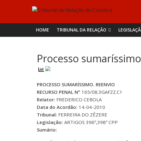
Skip
Tribunal
to
content
da
HOME
TRIBUNAL DA RELAÇÃO
LEGISLAÇ
Relação
Processo sumaríssimo
de
Coimbra
PROCESSO SUMARÍSSIMO. REENVIO
RECURSO PENAL Nº
165/08.3GAFZZ.C1
Relator:
FREDERICO CEBOLA
Data do Acordão:
14-04-2010
Tribunal:
FERREIRA DO ZÊZERE
Legislação:
ARTIGOS 396º,398º CPP
Sumário: