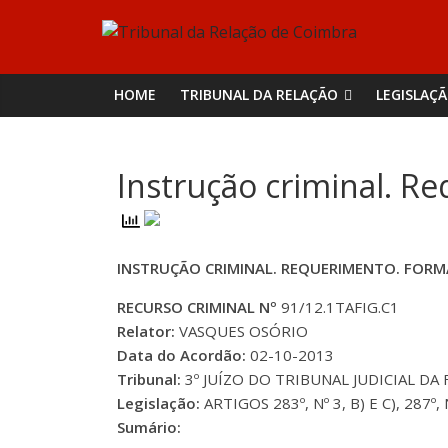
Skip
Tribunal
to
content
da
HOME
TRIBUNAL DA RELAÇÃO
LEGISLAÇ
Relação
Instrução criminal. R
de
Coimbra
INSTRUÇÃO CRIMINAL. REQUERIMENTO. FORMA
RECURSO CRIMINAL Nº
91/12.1TAFIG.C1
Relator:
VASQUES OSÓRIO
Data do Acordão:
02-10-2013
Tribunal:
3º JUÍZO DO TRIBUNAL JUDICIAL DA
Legislação:
ARTIGOS 283º, Nº 3, B) E C), 287º, 
Sumário: