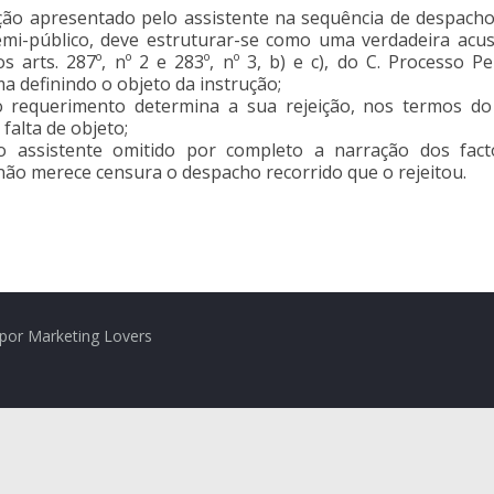
ção apresentado pelo assistente na sequência de despacho
i-público, deve estruturar-se como uma verdadeira acusaç
 arts. 287º, nº 2 e 283º, nº 3, b) e c), do C. Processo P
ma definindo o objeto da instrução;
requerimento determina a sua rejeição, nos termos do a
 falta de objeto;
o assistente omitido por completo a narração dos fact
não merece censura o despacho recorrido que o rejeitou.
por Marketing Lovers