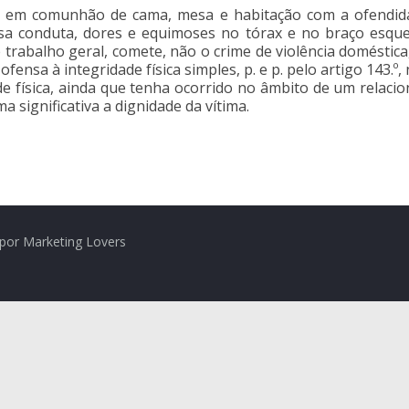
ia em comunhão de cama, mesa e habitação com a ofendid
ssa conduta, dores e equimoses no tórax e no braço esque
abalho geral, comete, não o crime de violência doméstica, p. 
fensa à integridade física simples, p. e p. pelo artigo 143.º,
ade física, ainda que tenha ocorrido no âmbito de um rela
 significativa a dignidade da vítima.
por Marketing Lovers