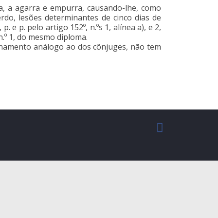
a, a agarra e empurra, causando-lhe, como
rdo, lesões determinantes de cinco dias de
e p. pelo artigo 152º, n.ºs 1, alínea a), e 2,
 n.º 1, do mesmo diploma.
cionamento análogo ao dos cônjuges, não tem