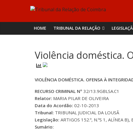
Skip
Tribunal
to
content
da
HOME
TRIBUNAL DA RELAÇÃO
LEGISLAÇ
Relação
Violência doméstica. O
de
Coimbra
VIOLÊNCIA DOMÉSTICA. OFENSA À INTEGRIDAD
RECURSO CRIMINAL Nº
32/13.9GBLSA.C1
Relator:
MARIA PILAR DE OLIVEIRA
Data do Acordão:
02-10-2013
Tribunal:
TRIBUNAL JUDICIAL DA LOUSÃ
Legislação:
ARTIGOS 152.º, N.ºS 1, ALÍNEA B), 
Sumário: