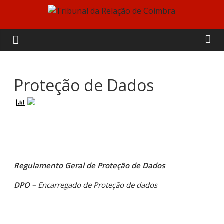
Skip
to
Tribunal
content
da
Relação
Proteção de Dados
de
Coimbra
Regulamento Geral de Proteção de Dados
DPO
– Encarregado de Proteção de dados