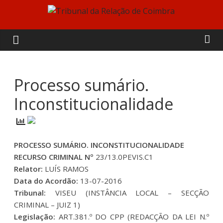
Skip
to
Tribunal
content
da
Relação
Processo sumário.
Inconstitucionalidade
de
Coimbra
PROCESSO SUMÁRIO. INCONSTITUCIONALIDADE
RECURSO CRIMINAL Nº
23/13.0PEVIS.C1
Relator:
LUÍS RAMOS
Data do Acordão:
13-07-2016
Tribunal:
VISEU (INSTÂNCIA LOCAL – SECÇÃO
CRIMINAL – JUIZ 1)
Legislação:
ART.381.º DO CPP (REDACÇÃO DA LEI N.º