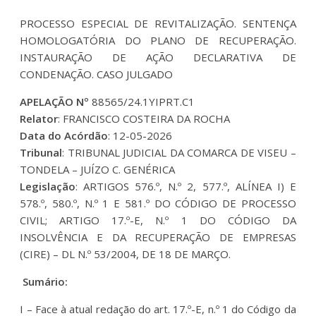
PROCESSO ESPECIAL DE REVITALIZAÇÃO. SENTENÇA
HOMOLOGATÓRIA DO PLANO DE RECUPERAÇÃO.
INSTAURAÇÃO DE AÇÃO DECLARATIVA DE
CONDENAÇÃO. CASO JULGADO
APELAÇÃO Nº
88565/24.1YIPRT.C1
Relator
: FRANCISCO COSTEIRA DA ROCHA
Data do Acórdão
: 12-05-2026
Tribunal
: TRIBUNAL JUDICIAL DA COMARCA DE VISEU –
TONDELA – JUÍZO C. GENÉRICA
Legislação
: ARTIGOS 576.º, N.º 2, 577.º, ALÍNEA I) E
578.º, 580.º, N.º 1 E 581.º DO CÓDIGO DE PROCESSO
CIVIL; ARTIGO 17.º-E, N.º 1 DO CÓDIGO DA
INSOLVÊNCIA E DA RECUPERAÇÃO DE EMPRESAS
(CIRE) – DL N.º 53/2004, DE 18 DE MARÇO.
Sumário:
I – Face à atual redação do art. 17.º-E, n.º 1 do Código da