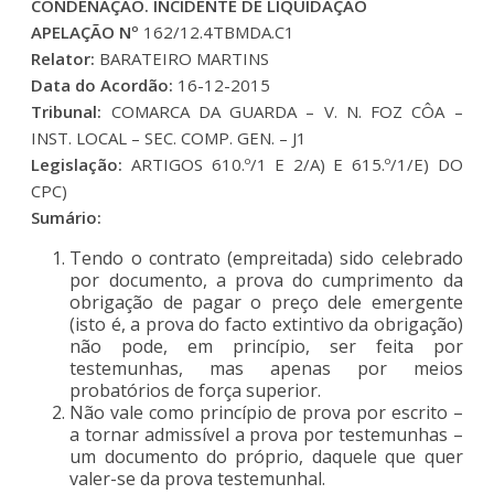
CONDENAÇÃO. INCIDENTE DE LIQUIDAÇÃO
APELAÇÃO Nº
162/12.4TBMDA.C1
Relator:
BARATEIRO MARTINS
Data do Acordão:
16-12-2015
Tribunal:
COMARCA DA GUARDA – V. N. FOZ CÔA –
INST. LOCAL – SEC. COMP. GEN. – J1
Legislação:
ARTIGOS 610.º/1 E 2/A) E 615.º/1/E) DO
CPC)
Sumário:
Tendo o contrato (empreitada) sido celebrado
por documento, a prova do cumprimento da
obrigação de pagar o preço dele emergente
(isto é, a prova do facto extintivo da obrigação)
não pode, em princípio, ser feita por
testemunhas, mas apenas por meios
probatórios de força superior.
Não vale como princípio de prova por escrito –
a tornar admissível a prova por testemunhas –
um documento do próprio, daquele que quer
valer-se da prova testemunhal.