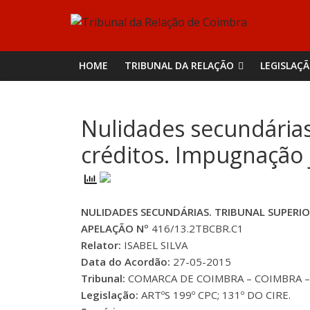
Skip
Tribunal
to
content
da
HOME
TRIBUNAL DA RELAÇÃO
LEGISLAÇ
Relação
Nulidades secundárias
de
créditos. Impugnação j
Coimbra
NULIDADES SECUNDÁRIAS. TRIBUNAL SUPERIO
APELAÇÃO Nº
416/13.2TBCBR.C1
Relator:
ISABEL SILVA
Data do Acordão:
27-05-2015
Tribunal:
COMARCA DE COIMBRA – COIMBRA – I
Legislação:
ARTºS 199º CPC; 131º DO CIRE.