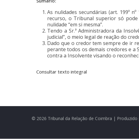
Sumário:
As nulidades secundárias (art. 199º 
recurso, o Tribunal superior só pode
nulidade “em si mesma”.
Tendo a Sr.ª Administradora da Insolv
judicial”, o meio legal de reação do cre
Dado que o credor tem sempre de ir rec
perante todos os demais credores e a Sr
contra a Insolvente visando o reconheci
Consultar texto integral
© 2026 Tribunal da Relação de Coimbra | Produzido 