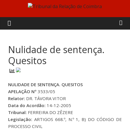
Skip
to
Tribunal
content
da
Relação
Nulidade de sentença.
Quesitos
de
Coimbra
NULIDADE DE SENTENÇA. QUESITOS
APELAÇÃO Nº
3533/05
Relator:
DR. TÁVORA VITOR
Data do Acordão:
14-12-2005
Tribunal:
FERREIRA DO ZÊZERE
Legislação:
ARTIGOS 668.º, N.º 1, B) DO CÓDIGO DE
PROCESSO CIVIL