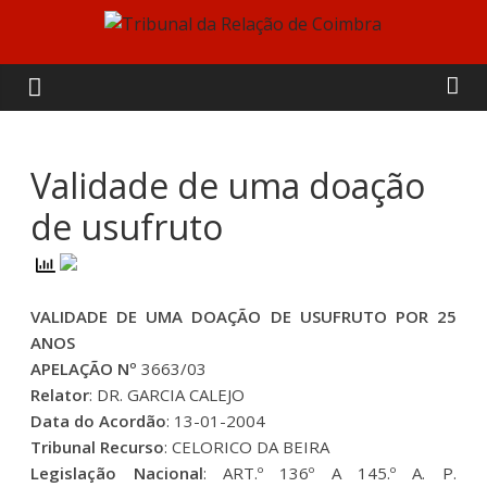
Skip
to
Tribunal
content
da
Relação
Validade de uma doação
de usufruto
de
Coimbra
VALIDADE DE UMA DOAÇÃO DE USUFRUTO POR 25
ANOS
APELAÇÃO Nº
3663/03
Relator
: DR. GARCIA CALEJO
Data do Acordão
: 13-01-2004
Tribunal Recurso
: CELORICO DA BEIRA
Legislação Nacional
: ART.º 136º A 145.º A. P.