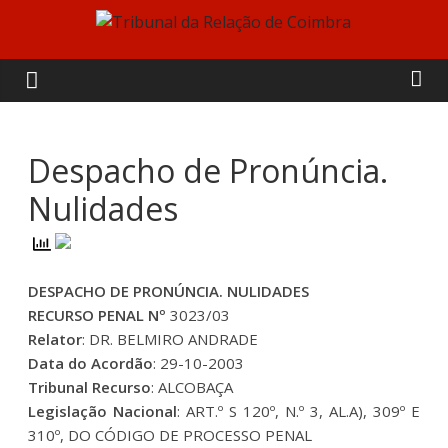
Skip
to
Tribunal
content
da
Relação
Despacho de Pronúncia.
Nulidades
de
Coimbra
DESPACHO DE PRONÚNCIA. NULIDADES
RECURSO PENAL Nº
3023/03
Relator
: DR. BELMIRO ANDRADE
Data do Acordão
: 29-10-2003
Tribunal Recurso
: ALCOBAÇA
Legislação Nacional
: ART.º S 120º, N.º 3, AL.A), 309º E
310º, DO CÓDIGO DE PROCESSO PENAL