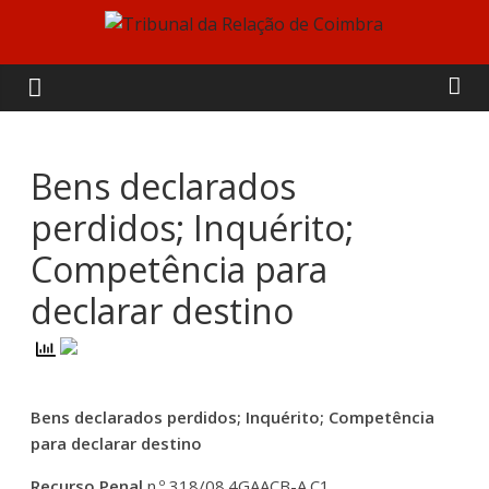
Skip
to
Tribunal
content
da
Relação
Bens declarados
perdidos; Inquérito;
de
Competência para
Coimbra
declarar destino
Bens declarados perdidos; Inquérito; Competência
para declarar destino
Recurso Penal
n.º 318/08.4GAACB-A.C1