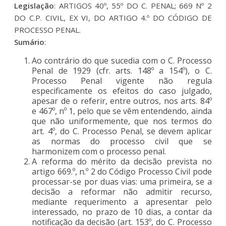
Legislação
: ARTIGOS 40º, 55º DO C. PENAL; 669 Nº 2
DO C.P. CIVIL, EX VI, DO ARTIGO 4.º DO CÓDIGO DE
PROCESSO PENAL.
Sumário
:
Ao contrário do que sucedia com o C. Processo
Penal de 1929 (cfr. arts. 148º a 154º), o C.
Processo Penal vigente não regula
especificamente os efeitos do caso julgado,
apesar de o referir, entre outros, nos arts. 84º
e 467º, nº 1, pelo que se vêm entendendo, ainda
que não uniformemente, que nos termos do
art. 4º, do C. Processo Penal, se devem aplicar
as normas do processo civil que se
harmonizem com o processo penal.
A reforma do mérito da decisão prevista no
artigo 669.º, n.º 2 do Código Processo Civil pode
processar-se por duas vias: uma primeira, se a
decisão a reformar não admitir recurso,
mediante requerimento a apresentar pelo
interessado, no prazo de 10 dias, a contar da
notificação da decisão (art. 153º, do C. Processo