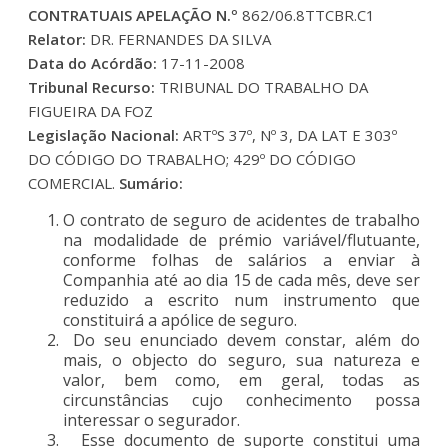
CONTRATUAIS
APELAÇÃO N.º
862/06.8TTCBR.C1
Relator:
DR. FERNANDES DA SILVA
Data do Acórdão:
17-11-2008
Tribunal Recurso:
TRIBUNAL DO TRABALHO DA
FIGUEIRA DA FOZ
Legislação Nacional:
ARTºS 37º, Nº 3, DA LAT E 303º
DO CÓDIGO DO TRABALHO; 429º DO CÓDIGO
COMERCIAL.
Sumário:
O contrato de seguro de acidentes de trabalho
na modalidade de prémio variável/flutuante,
conforme folhas de salários a enviar à
Companhia até ao dia 15 de cada mês, deve ser
reduzido a escrito num instrumento que
constituirá a apólice de seguro.
Do seu enunciado devem constar, além do
mais, o objecto do seguro, sua natureza e
valor, bem como, em geral, todas as
circunstâncias cujo conhecimento possa
interessar o segurador.
Esse documento de suporte constitui uma