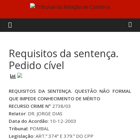
Skip
to
Tribunal
content
da
Relação
Requisitos da sentença.
Pedido cível
de
Coimbra
REQUISITOS DA SENTENÇA. QUESTÃO NÃO FORMAL
QUE IMPEDE CONHECIMENTO DE MÉRITO
RECURSO CRIME Nº
2738/03
Relator
: DR. JORGE DIAS
Data do Acordão
: 10-12-2003
Tribunal
: POMBAL
Legislação
: ART.º 374º E 379.º DO CPP