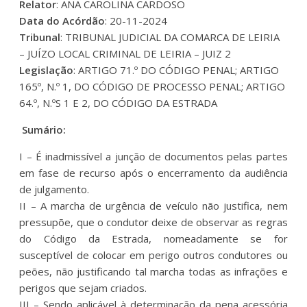
Relator
: ANA CAROLINA CARDOSO
Data do Acórdão
: 20-11-2024
Tribunal
: TRIBUNAL JUDICIAL DA COMARCA DE LEIRIA
– JUÍZO LOCAL CRIMINAL DE LEIRIA – JUIZ 2
Legislação
: ARTIGO 71.º DO CÓDIGO PENAL; ARTIGO
165º, N.º 1, DO CÓDIGO DE PROCESSO PENAL; ARTIGO
64.º, N.ºS 1 E 2, DO CÓDIGO DA ESTRADA
Sumário:
I – É inadmissível a junção de documentos pelas partes
em fase de recurso após o encerramento da audiência
de julgamento.
II – A marcha de urgência de veículo não justifica, nem
pressupõe, que o condutor deixe de observar as regras
do Código da Estrada, nomeadamente se for
susceptível de colocar em perigo outros condutores ou
peões, não justificando tal marcha todas as infrações e
perigos que sejam criados.
III – Sendo aplicável à determinação da pena acessória