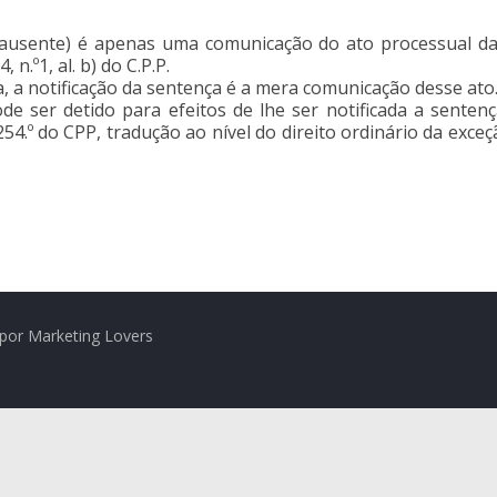
o ausente) é apenas uma comunicação do ato processual da
n.º1, al. b) do C.P.P.
a, a notificação da sentença é a mera comunicação desse ato
e ser detido para efeitos de lhe ser notificada a sentenç
254.º do CPP, tradução ao nível do direito ordinário da exceçã
por Marketing Lovers