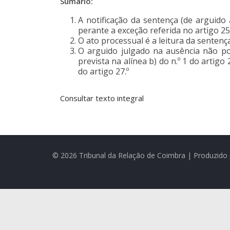
Sumário:
A notificação da sentença (de arguid
perante a exceção referida no artigo 254, 
O ato processual é a leitura da sentenç
O arguido julgado na ausência não pod
prevista na alínea b) do n.º 1 do artigo 
do artigo 27.º
Consultar texto integral
© 2026 Tribunal da Relação de Coimbra | Produzido 