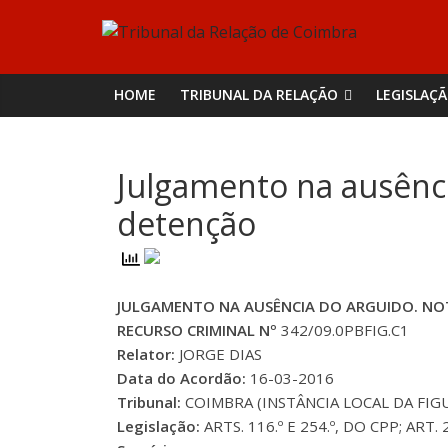
Skip
Tribunal
to
content
da
HOME
TRIBUNAL DA RELAÇÃO
LEGISLAÇ
Relação
Julgamento na ausênci
de
detenção
Coimbra
JULGAMENTO NA AUSÊNCIA DO ARGUIDO. NO
RECURSO CRIMINAL Nº
342/09.0PBFIG.C1
Relator:
JORGE DIAS
Data do Acordão:
16-03-2016
Tribunal:
COIMBRA (INSTÂNCIA LOCAL DA FIG
Legislação:
ARTS. 116.º E 254.º, DO CPP; ART. 