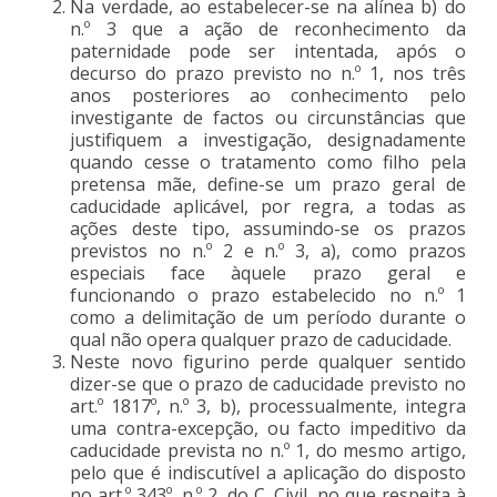
Na verdade, ao estabelecer-se na alínea b) do
n.º 3 que a ação de reconhecimento da
paternidade pode ser intentada, após o
decurso do prazo previsto no n.º 1, nos três
anos posteriores ao conhecimento pelo
investigante de factos ou circunstâncias que
justifiquem a investigação, designadamente
quando cesse o tratamento como filho pela
pretensa mãe, define-se um prazo geral de
caducidade aplicável, por regra, a todas as
ações deste tipo, assumindo-se os prazos
previstos no n.º 2 e n.º 3, a), como prazos
especiais face àquele prazo geral e
funcionando o prazo estabelecido no n.º 1
como a delimitação de um período durante o
qual não opera qualquer prazo de caducidade.
Neste novo figurino perde qualquer sentido
dizer-se que o prazo de caducidade previsto no
art.º 1817º, n.º 3, b), processualmente, integra
uma contra-excepção, ou facto impeditivo da
caducidade prevista no n.º 1, do mesmo artigo,
pelo que é indiscutível a aplicação do disposto
no art.º 343º, n.º 2, do C. Civil, no que respeita à