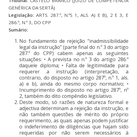
Tribunal:
CASTELO BRANCO (JUÍZO DE COMPETÊNCIA
GENÉRICA DA SERTÃ)
Legislação:
ARTS. 287.º, N.ºS 1, ALS. A) E B), 2 E 3, E
286.º, N.º 3, DO CPP
Sumário:
No fundamento de rejeição “inadmissibilidade
legal da instrução” (parte final do n.º 3 do artigo
287.º do CPP) cabem apenas as seguintes
situações: • A prevista no n.º 3 do artigo 286.º
daquele diploma; • Falta de legitimidade para
requerer a instrução (interpretação, a
contrario, do disposto no artigo 287º, n.º 1, als.
a) e b), ainda do mesmo corpo normativo; •
Incumprimento do disposto no artigo 287º, nº
2, também do dito compêndio legislativo.
Deste modo, só razões de natureza formal e
adjectiva determinam a rejeição da instrução, e
não também questões de mérito do próprio
requerimento, as quais apenas podem justificar
o indeferimento de diligências que hajam sido
requeridas por não serem necessários à