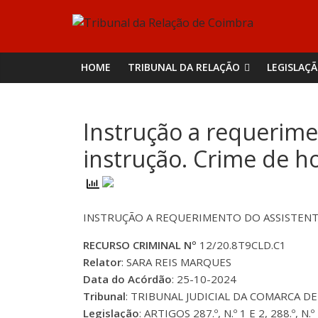
Skip
Tribunal
to
content
da
HOME
TRIBUNAL DA RELAÇÃO
LEGISLAÇ
Relação
Instrução a requerime
de
instrução. Crime de h
Coimbra
INSTRUÇÃO A REQUERIMENTO DO ASSISTENT
RECURSO CRIMINAL Nº
12/20.8T9CLD.C1
Relator
: SARA REIS MARQUES
Data do Acórdão
: 25-10-2024
Tribunal
: TRIBUNAL JUDICIAL DA COMARCA DE 
Legislação
: ARTIGOS 287.º, N.º 1 E 2, 288.º,