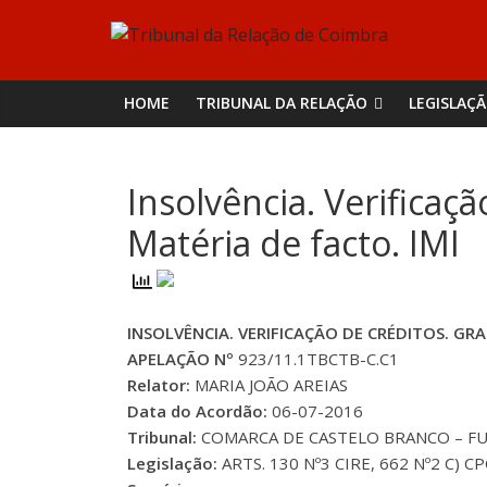
Skip
Tribunal
to
content
da
HOME
TRIBUNAL DA RELAÇÃO
LEGISLAÇ
Relação
Insolvência. Verificaç
de
Matéria de facto. IMI
Coimbra
INSOLVÊNCIA. VERIFICAÇÃO DE CRÉDITOS. GR
APELAÇÃO Nº
923/11.1TBCTB-C.C1
Relator:
MARIA JOÃO AREIAS
Data do Acordão:
06-07-2016
Tribunal:
COMARCA DE CASTELO BRANCO – FUN
Legislação:
ARTS. 130 Nº3 CIRE, 662 Nº2 C) CP