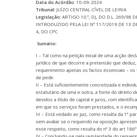
Data do Acórdão
: 10-09-2024
Tribunal
: JUÍZO CENTRAL CÍVEL DE LEIRIA
Legislação
: ARTIGO 10.º, D), DO D.L. 269/9
INTRODUZIDO PELA LEI Nº 117/2019 DE 13 DE SETEMBR
4, DO CPC
Sumário:
I – Tal como na petição inicial de uma acção d
jurídico de que decorre a pretensão que deduz, 
requerimento apenas os factos essenciais – os 
de pedir.
II – Está suficientemente concretizada e individ
estatutário de uma e outra, a fonte do direito 
devidos a título de capital e juros, com identifi
em que os serviços foram prestados, e o incum
III – Está vedado ao juiz, como resulta da 1ª par
sem avaliar se o requerido na oposição aprese
esse respeito, como resulta do nº 3 do art 186º
IV – Concluindo-se pela regularidade do requeri