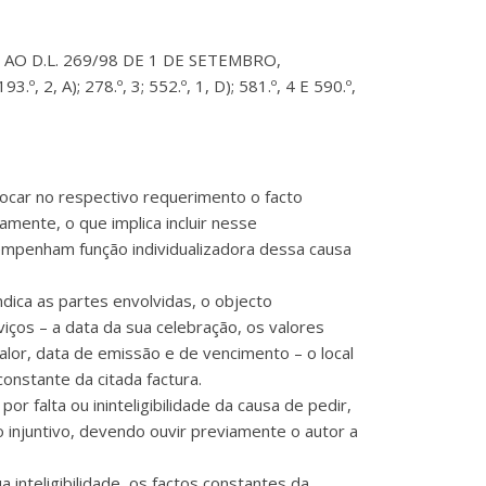
O AO D.L. 269/98 DE 1 DE SETEMBRO,
 2, A); 278.º, 3; 552.º, 1, D); 581.º, 4 E 590.º,
vocar no respectivo requerimento o facto
mente, o que implica incluir nesse
sempenham função individualizadora dessa causa
ndica as partes envolvidas, o objecto
iços – a data da sua celebração, os valores
 valor, data de emissão e de vencimento – o local
nstante da citada factura.
or falta ou ininteligibilidade da causa de pedir,
injuntivo, devendo ouvir previamente o autor a
 inteligibilidade, os factos constantes da