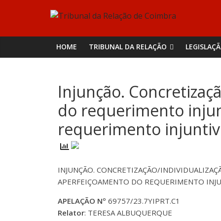
Skip
Tribunal
to
content
da
HOME
TRIBUNAL DA RELAÇÃO
LEGISLAÇ
Relação
Injunção. Concretizaçã
de
do requerimento inju
Coimbra
requerimento injunti
INJUNÇÃO. CONCRETIZAÇÃO/INDIVIDUALIZAÇ
APERFEIÇOAMENTO DO REQUERIMENTO INJ
APELAÇÃO Nº
69757/23.7YIPRT.C1
Relator
: TERESA ALBUQUERQUE