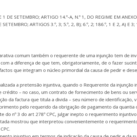
8 DE 1 DE SETEMBRO; ARTIGO 14.º-A, N.º 1, DO REGIME EM ANEX
O; ARTIGOS 3.º, 3; 5.º, 2, B); 6.º, 2; 186.º, 1 E 2, A) E 3; 193.º,
eclarativa comum também o requerente de uma injunção tem de in
com a diferença de que tem, obrigatoriamente, de o fazer sucinta
factos que integram o núcleo primordial da causa de pedir e de
ualizada a pretensão injuntiva, quando o Requerente da injunção i
de crédito – no caso, um contrato de fornecimento de bens ou serv
cação da factura que titula a divida – seu número de identificação,
primento pelo requerido da obrigação de pagamento da quantia co
te do nº 3 do art 278º CPC, julgar inepto o requerimento injuntivo p
ntada mostrou que interpretou convenientemente o requerimento 
 CPC.
mento injuntivo em termos de indicação da causa de pedir e da sua