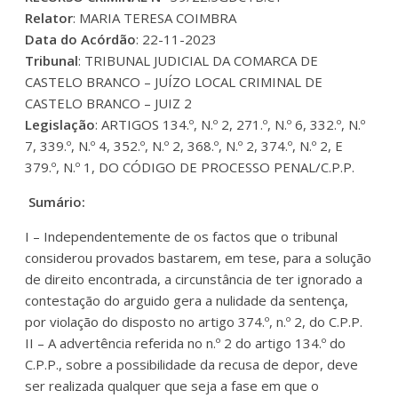
Relator
: MARIA TERESA COIMBRA
Data do Acórdão
: 22-11-2023
Tribunal
: TRIBUNAL JUDICIAL DA COMARCA DE
CASTELO BRANCO – JUÍZO LOCAL CRIMINAL DE
CASTELO BRANCO – JUIZ 2
Legislação
: ARTIGOS 134.º, N.º 2, 271.º, N.º 6, 332.º, N.º
7, 339.º, N.º 4, 352.º, N.º 2, 368.º, N.º 2, 374.º, N.º 2, E
379.º, N.º 1, DO CÓDIGO DE PROCESSO PENAL/C.P.P.
Sumário:
I – Independentemente de os factos que o tribunal
considerou provados bastarem, em tese, para a solução
de direito encontrada, a circunstância de ter ignorado a
contestação do arguido gera a nulidade da sentença,
por violação do disposto no artigo 374.º, n.º 2, do C.P.P.
II – A advertência referida no n.º 2 do artigo 134.º do
C.P.P., sobre a possibilidade da recusa de depor, deve
ser realizada qualquer que seja a fase em que o