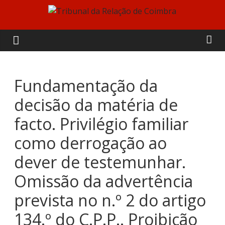
Skip
to
Tribunal
content
da
Relação
Fundamentação da
decisão da matéria de
de
facto. Privilégio familiar
Coimbra
como derrogação ao
dever de testemunhar.
Omissão da advertência
prevista no n.º 2 do artigo
134.º do C.P.P.. Proibição