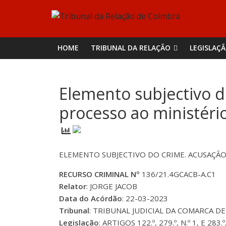
Skip
Tribunal
to
content
da
HOME
TRIBUNAL DA RELAÇÃO
LEGISLAÇ
Relação
Elemento subjectivo d
de
processo ao ministéri
Coimbra
ELEMENTO SUBJECTIVO DO CRIME. ACUSAÇÃO
RECURSO CRIMINAL Nº
136/21.4GCACB-A.C1
Relator
: JORGE JACOB
Data do Acórdão
: 22-03-2023
Tribunal
: TRIBUNAL JUDICIAL DA COMARCA DE 
Legislação
: ARTIGOS 122.º, 279.º, N.º 1, E 2