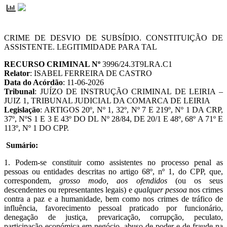
CRIME DE DESVIO DE SUBSÍDIO. CONSTITUIÇÃO DE
ASSISTENTE. LEGITIMIDADE PARA TAL
RECURSO CRIMINAL Nº
3996/24.3T9LRA.C1
Relator
: ISABEL FERREIRA DE CASTRO
Data do Acórdão
: 11-06-2026
Tribunal
: JUÍZO DE INSTRUÇÃO CRIMINAL DE LEIRIA –
JUIZ 1, TRIBUNAL JUDICIAL DA COMARCA DE LEIRIA
Legislação
: ARTIGOS 20º, Nº 1, 32º, Nº 7 E 219º, Nº 1 DA CRP,
37º, NºS 1 E 3 E 43º DO DL Nº 28/84, DE 20/1 E 48º, 68º A 71º E
113º, Nº 1 DO CPP.
Sumário:
1. Podem-se constituir como assistentes no processo penal as
pessoas ou entidades descritas no artigo 68º, nº 1, do CPP, que,
correspondem,
grosso modo, aos ofendidos
(ou os seus
descendentes ou representantes legais) e
qualquer pessoa
nos crimes
contra a paz e a humanidade, bem como nos crimes de tráfico de
influência, favorecimento pessoal praticado por funcionário,
denegação de justiça, prevaricação, corrupção, peculato,
participação económica em negócio, abuso de poder e de fraude na