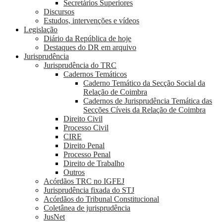
Secretários Superiores
Discursos
Estudos, intervenções e vídeos
Legislação
Diário da República de hoje
Destaques do DR em arquivo
Jurisprudência
Jurisprudência do TRC
Cadernos Temáticos
Caderno Temático da Secção Social da
Relação de Coimbra
Cadernos de Jurisprudência Temática das
Secções Cíveis da Relação de Coimbra
Direito Civil
Processo Civil
CIRE
Direito Penal
Processo Penal
Direito de Trabalho
Outros
Acórdãos TRC no IGFEJ
Jurisprudência fixada do STJ
Acórdãos do Tribunal Constitucional
Coletânea de jurisprudência
JusNet