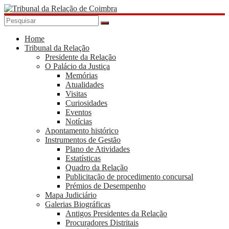
Skip
to
content
Tribunal
da
Home
Tribunal da Relação
Relação
Presidente da Relação
de
O Palácio da Justiça
Coimbra
Memórias
Atualidades
Visitas
Curiosidades
Eventos
Notícias
Apontamento histórico
Instrumentos de Gestão
Plano de Atividades
Estatísticas
Quadro da Relação
Publicitação de procedimento concursal
Prémios de Desempenho
Mapa Judiciário
Galerias Biográficas
Antigos Presidentes da Relação
Procuradores Distritais