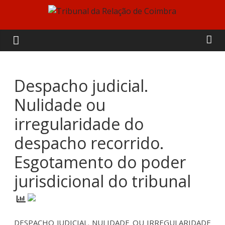
Skip
to
Tribunal
content
da
Relação
Despacho judicial.
Nulidade ou
de
irregularidade do
Coimbra
despacho recorrido.
Esgotamento do poder
jurisdicional do tribunal
DESPACHO JUDICIAL. NULIDADE OU IRREGULARIDADE