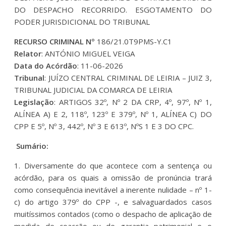
DO DESPACHO RECORRIDO. ESGOTAMENTO DO
PODER JURISDICIONAL DO TRIBUNAL
RECURSO CRIMINAL Nº
186/21.0T9PMS-Y.C1
Relator
: ANTÓNIO MIGUEL VEIGA
Data do Acórdão
: 11-06-2026
Tribunal
: JUÍZO CENTRAL CRIMINAL DE LEIRIA – JUIZ 3,
TRIBUNAL JUDICIAL DA COMARCA DE LEIRIA
Legislação
: ARTIGOS 32º, Nº 2 DA CRP, 4º, 97º, Nº 1,
ALÍNEA A) E 2, 118º, 123º E 379º, Nº 1, ALÍNEA C) DO
CPP E 5º, Nº 3, 442º, Nº 3 E 613º, NºS 1 E 3 DO CPC.
Sumário:
1. Diversamente do que acontece com a sentença ou
acórdão, para os quais a omissão de pronúncia trará
como consequência inevitável a inerente nulidade – nº 1-
c) do artigo 379º do CPP -, e salvaguardados casos
muitíssimos contados (como o despacho de aplicação de
medida de coacção ou de garantia patrimonial e o