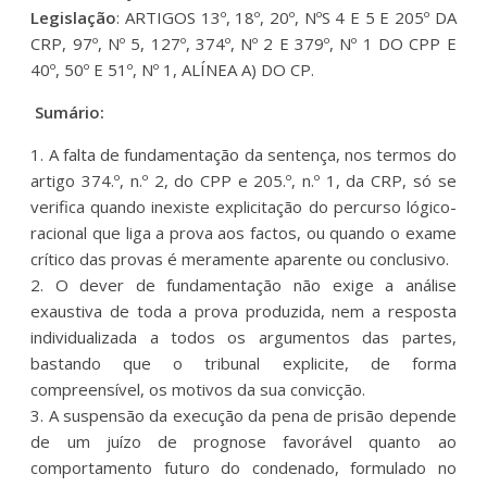
Legislação
: ARTIGOS 13º, 18º, 20º, NºS 4 E 5 E 205º DA
CRP, 97º, Nº 5, 127º, 374º, Nº 2 E 379º, Nº 1 DO CPP E
40º, 50º E 51º, Nº 1, ALÍNEA A) DO CP.
Sumário:
1. A falta de fundamentação da sentença, nos termos do
artigo 374.º, n.º 2, do CPP e 205.º, n.º 1, da CRP, só se
verifica quando inexiste explicitação do percurso lógico-
racional que liga a prova aos factos, ou quando o exame
crítico das provas é meramente aparente ou conclusivo.
2. O dever de fundamentação não exige a análise
exaustiva de toda a prova produzida, nem a resposta
individualizada a todos os argumentos das partes,
bastando que o tribunal explicite, de forma
compreensível, os motivos da sua convicção.
3. A suspensão da execução da pena de prisão depende
de um juízo de prognose favorável quanto ao
comportamento futuro do condenado, formulado no