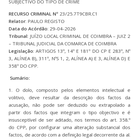
SUBJECTIVO DO TIPO DE CRIME
RECURSO CRIMINAL Nº
23/25.7T9CBR.C1
Relator
: PAULO REGISTO
Data do Acórdão
: 29-04-2026
Tribunal
: JUÍZO LOCAL CRIMINAL DE COIMBRA – JUIZ 2
– TRIBUNAL JUDICIAL DA COMARCA DE COIMBRA
Legislação
: ARTIGOS 13º, 14º E 181º DO CP E 283º, Nº
3, ALÍNEA B), 311º, NºS 1, 2, ALÍNEA A) E 3, ALÍNEA D) E
358º DO CPP.
Sumário:
1. O dolo, composto pelos elementos intelectual e
volitivo, deve resultar da descrição dos factos da
acusação, não pode ser deduzido ou extrapolado a
partir dos factos que integram o tipo objectivo e é
insusceptível de ser aditado, nos termos do art. 358.º
do CPP, por configurar uma alteração substancial dos
factos, de acordo com a definição legal decorrente da al.