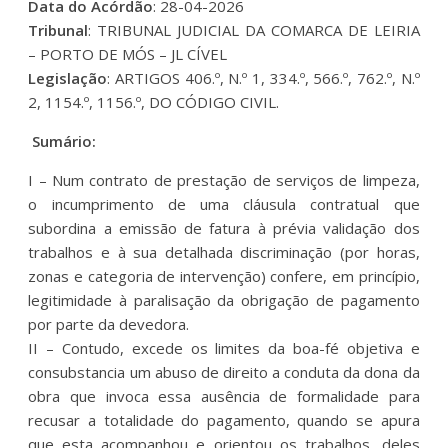
Data do Acórdão
: 28-04-2026
Tribunal
: TRIBUNAL JUDICIAL DA COMARCA DE LEIRIA
– PORTO DE MÓS – JL CÍVEL
Legislação
: ARTIGOS 406.º, N.º 1, 334.º, 566.º, 762.º, N.º
2, 1154.º, 1156.º, DO CÓDIGO CIVIL.
Sumário:
I – Num contrato de prestação de serviços de limpeza,
o incumprimento de uma cláusula contratual que
subordina a emissão de fatura à prévia validação dos
trabalhos e à sua detalhada discriminação (por horas,
zonas e categoria de intervenção) confere, em princípio,
legitimidade à paralisação da obrigação de pagamento
por parte da devedora.
II – Contudo, excede os limites da boa-fé objetiva e
consubstancia um abuso de direito a conduta da dona da
obra que invoca essa ausência de formalidade para
recusar a totalidade do pagamento, quando se apura
que esta acompanhou e orientou os trabalhos, deles