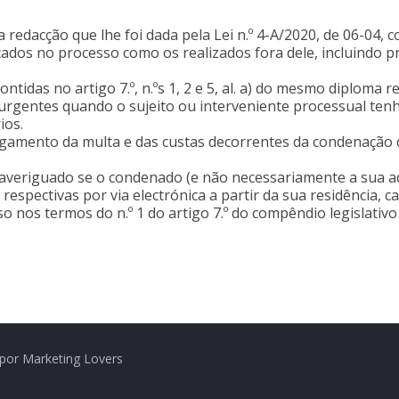
, na redacção que lhe foi dada pela Lei n.º 4-A/2020, de 06-0
ados no processo como os realizados fora dele, incluindo 
ntidas no artigo 7.º, n.ºs 1, 2 e 5, al. a) do mesmo diploma r
urgentes quando o sujeito ou interveniente processual tenh
ios.
agamento da multa e das custas decorrentes da condenação q
averiguado se o condenado (e não necessariamente a sua a
spectivas por via electrónica a partir da sua residência, c
os termos do n.º 1 do artigo 7.º do compêndio legislativo j
por Marketing Lovers