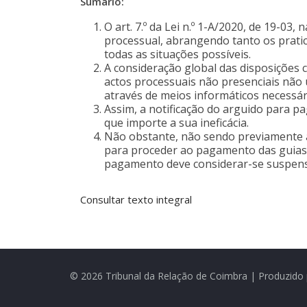
Sumário:
O art. 7.º da Lei n.º 1-A/2020, de 19-03
processual, abrangendo tanto os pratic
todas as situações possíveis.
A consideração global das disposições co
actos processuais não presenciais não 
através de meios informáticos necessár
Assim, a notificação do arguido para p
que importe a sua ineficácia.
Não obstante, não sendo previamente 
para proceder ao pagamento das guias re
pagamento deve considerar-se suspenso n
Consultar texto integral
© 2026 Tribunal da Relação de Coimbra | Produzido 