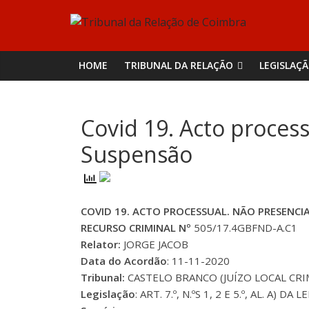
Skip
Tribunal
to
content
da
HOME
TRIBUNAL DA RELAÇÃO
LEGISLAÇ
Relação
Covid 19. Acto process
de
Suspensão
Coimbra
COVID 19. ACTO PROCESSUAL. NÃO PRESENCI
RECURSO CRIMINAL Nº
505/17.4GBFND-A.C1
Relator:
JORGE JACOB
Data do Acordão
: 11-11-2020
Tribunal:
CASTELO BRANCO (JUÍZO LOCAL CR
Legislação
: ART. 7.º, N.ºS 1, 2 E 5.º, AL. A)