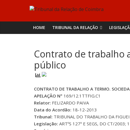
Skip
Tribunal
to
content
da
HOME
TRIBUNAL DA RELAÇÃO
LEGISLAÇ
Relação
Contrato de trabalho 
de
público
Coimbra
CONTRATO DE TRABALHO A TERMO. SOCIEDAD
APELAÇÃO Nº
169/12.1TTFIG.C1
Relator:
FELIZARDO PAIVA
Data do Acordão:
18-12-2013
Tribunal:
TRIBUNAL DO TRABALHO DA FIGUEI
Legislação:
ARTºS 127º E SEGS, DO CT/2003; 140