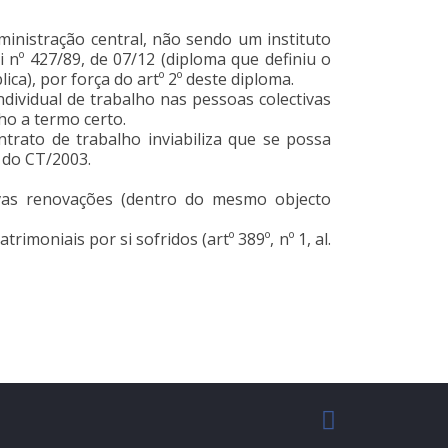
inistração central, não sendo um instituto
 nº 427/89, de 07/12 (diploma que definiu o
ca), por força do artº 2º deste diploma.
individual de trabalho nas pessoas colectivas
ho a termo certo.
trato de trabalho inviabiliza que se possa
º do CT/2003.
ivas renovações (dentro do mesmo objecto
imoniais por si sofridos (artº 389º, nº 1, al.