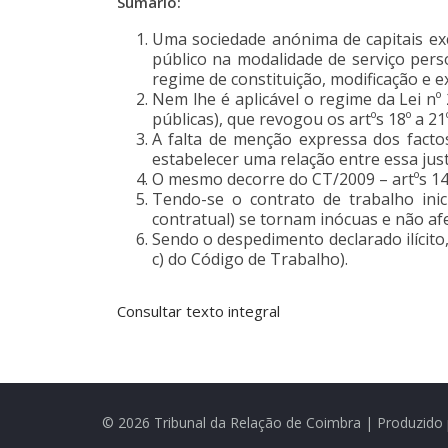
Sumário:
Uma sociedade anónima de capitais exc
público na modalidade de serviço perso
regime de constituição, modificação e e
Nem lhe é aplicável o regime da Lei nº 
públicas), que revogou os artºs 18º a 2
A falta de menção expressa dos factos
estabelecer uma relação entre essa just
O mesmo decorre do CT/2009 – artºs 140
Tendo-se o contrato de trabalho ini
contratual) se tornam inócuas e não afe
Sendo o despedimento declarado ilícito, 
c) do Código de Trabalho).
Consultar texto integral
© 2026 Tribunal da Relação de Coimbra | Produzido 