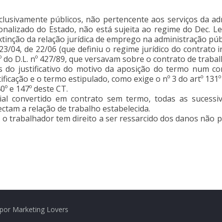
lusivamente públicos, não pertencente aos serviços da adm
nalizado do Estado, não está sujeita ao regime do Dec. Lei
xtinção da relação jurídica de emprego na administração públi
23/04, de 22/06 (que definiu o regime jurídico do contrato 
1º do D.L. nº 427/89, que versavam sobre o contrato de trabal
 do justificativo do motivo da aposição do termo num con
ificação e o termo estipulado, como exige o nº 3 do artº 131
º e 147º deste CT.
cial convertido em contrato sem termo, todas as sucess
ctam a relação de trabalho estabelecida.
o trabalhador tem direito a ser ressarcido dos danos não patr
por Marketing Lovers